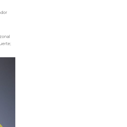
ador
zonal
uerte;