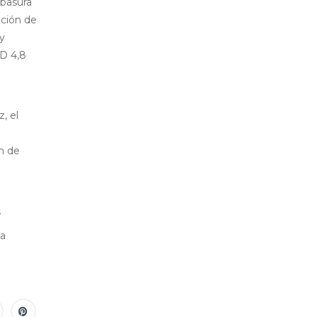
 basura
ación de
y
SD 4,8
, el
ón de
.
la