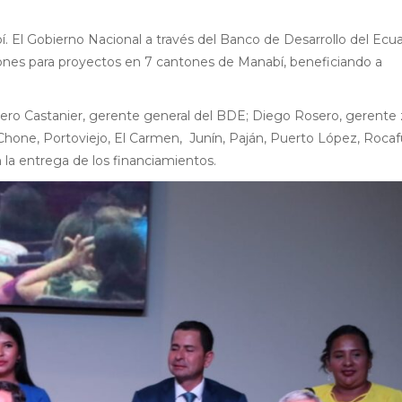
bí. El Gobierno Nacional a través del Banco de Desarrollo del Ecu
lones para proyectos en 7 cantones de Manabí, beneficiando a
mero Castanier, gerente general del BDE; Diego Rosero, gerente 
 Chone, Portoviejo, El Carmen, Junín, Paján, Puerto López, Rocaf
n la entrega de los financiamientos.