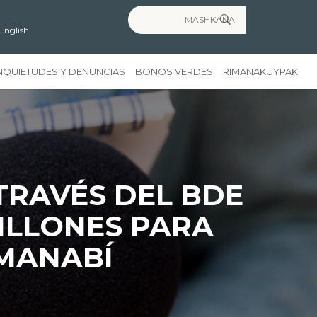
Search for:
English
NQUIETUDES Y DENUNCIAS
BONOS VERDES
RIMANAKUYPAK
TRAVÉS DEL BDE
MILLONES PARA
 MANABÍ