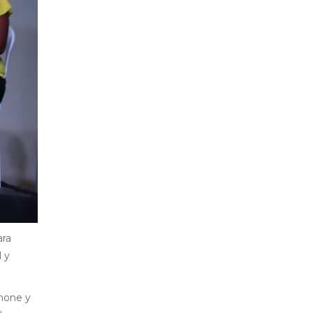
ara
l y
Chone y