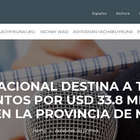
Español
Kichwa
LACHIYKUNA UKU
YACHAY WASI
ASHTAWAN YACHAKUYKUNA
I
ACIONAL DESTINA A 
TOS POR USD 33.8 
EN LA PROVINCIA DE
Home
boletines de prensa