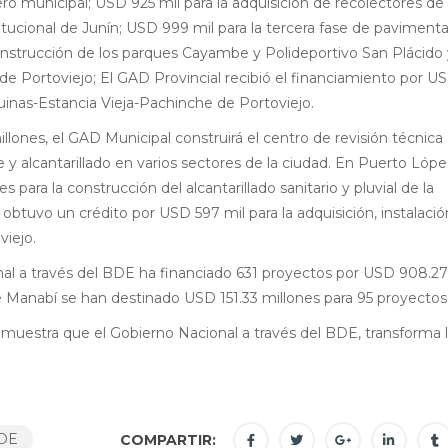
ro municipal; USD 925 mil para la adquisición de recolectores de
itucional de Junín; USD 999 mil para la tercera fase de paviment
construcción de los parques Cayambe y Polideportivo San Plácido 
e Portoviejo; El GAD Provincial recibió el financiamiento por U
squinas-Estancia Vieja-Pachinche de Portoviejo.
ones, el GAD Municipal construirá el centro de revisión técnica
 y alcantarillado en varios sectores de la ciudad. En Puerto López
 para la construcción del alcantarillado sanitario y pluvial de la
 obtuvo un crédito por USD 597 mil para la adquisición, instalaci
viejo.
nal a través del BDE ha financiado 631 proyectos por USD 908.27
e Manabí se han destinado USD 151.33 millones para 95 proyectos
 muestra que el Gobierno Nacional a través del BDE, transforma 
DE
COMPARTIR: