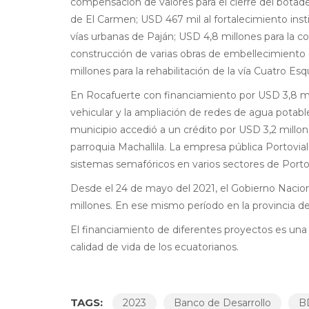
compensación de valores para el cierre del botade
de El Carmen; USD 467 mil al fortalecimiento inst
vías urbanas de Paján; USD 4,8 millones para la 
construcción de varias obras de embellecimiento d
millones para la rehabilitación de la vía Cuatro E
En Rocafuerte con financiamiento por USD 3,8 mill
vehicular y la ampliación de redes de agua potable
municipio accedió a un crédito por USD 3,2 millones
parroquia Machallila. La empresa pública Portovial
sistemas semafóricos en varios sectores de Porto
Desde el 24 de mayo del 2021, el Gobierno Nacio
millones. En ese mismo período en la provincia d
El financiamiento de diferentes proyectos es una
calidad de vida de los ecuatorianos.
TAGS:
2023
Banco de Desarrollo
B