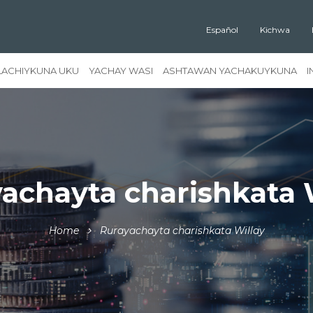
Español
Kichwa
LACHIYKUNA UKU
YACHAY WASI
ASHTAWAN YACHAKUYKUNA
I
achayta charishkata 
Home
Rurayachayta charishkata Willay