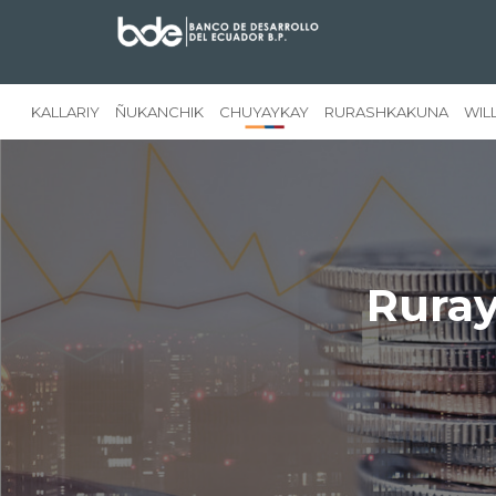
KALLARIY
ÑUKANCHIK
CHUYAYKAY
RURASHKAKUNA
WIL
Ruray