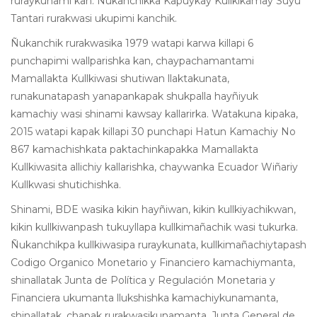
ruraykunami kan. Ñukanchikka Kapuykay Kullkikamay Suyu
Tantari rurakwasi ukupimi kanchik.
Ñukanchik rurakwasika 1979 watapi karwa killapi 6
punchapimi wallparishka kan, chaypachamantami
Mamallakta Kullkiwasi shutiwan llaktakunata,
runakunatapash yanapankapak shukpalla hayñiyuk
kamachiy wasi shinami kawsay kallarirka. Watakuna kipaka,
2015 watapi kapak killapi 30 punchapi Hatun Kamachiy No
867 kamachishkata paktachinkapakka Mamallakta
Kullkiwasita allichiy kallarishka, chaywanka Ecuador Wiñariy
Kullkwasi shutichishka.
Shinami, BDE wasika kikin hayñiwan, kikin kullkiyachikwan,
kikin kullkiwanpash tukuyllapa kullkimañachik wasi tukurka.
Ñukanchikpa kullkiwasipa ruraykunata, kullkimañachiytapash
Codigo Organico Monetario y Financiero kamachiymanta,
shinallatak Junta de Política y Regulación Monetaria y
Financiera ukumanta llukshishka kamachiykunamanta,
shinallatak, chapak rurakwasikunamanta, Junta General de