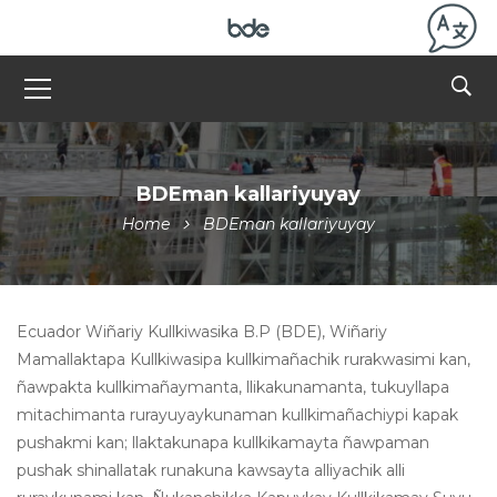
BDEman kallariyuyay
Home
BDEman kallariyuyay
Ecuador Wiñariy Kullkiwasika B.P (BDE), Wiñariy
Mamallaktapa Kullkiwasipa kullkimañachik rurakwasimi kan,
ñawpakta kullkimañaymanta, llikakunamanta, tukuyllapa
mitachimanta rurayuyaykunaman kullkimañachiypi kapak
pushakmi kan; llaktakunapa kullkikamayta ñawpaman
pushak shinallatak runakuna kawsayta alliyachik alli