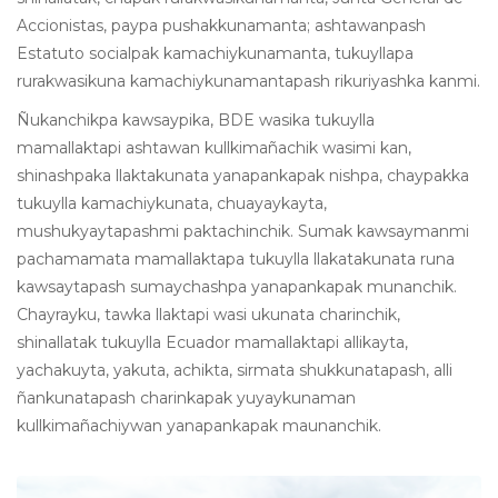
Accionistas, paypa pushakkunamanta; ashtawanpash
Estatuto socialpak kamachiykunamanta, tukuyllapa
rurakwasikuna kamachiykunamantapash rikuriyashka kanmi.
Ñukanchikpa kawsaypika, BDE wasika tukuylla
mamallaktapi ashtawan kullkimañachik wasimi kan,
shinashpaka llaktakunata yanapankapak nishpa, chaypakka
tukuylla kamachiykunata, chuayaykayta,
mushukyaytapashmi paktachinchik. Sumak kawsaymanmi
pachamamata mamallaktapa tukuylla llakatakunata runa
kawsaytapash sumaychashpa yanapankapak munanchik.
Chayrayku, tawka llaktapi wasi ukunata charinchik,
shinallatak tukuylla Ecuador mamallaktapi allikayta,
yachakuyta, yakuta, achikta, sirmata shukkunatapash, alli
ñankunatapash charinkapak yuyaykunaman
kullkimañachiywan yanapankapak maunanchik.