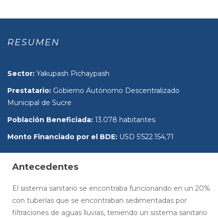
RESUMEN
Sector:
Yakupash Pichaypash
Prestatario:
Gobierno Autónomo Descentralizado
Municipal de Sucre
Población Beneficiada:
13.078 habitantes
Monto Financiado por el BDE:
USD 5’522.154,71
Antecedentes
El sistema sanitario se encontraba funcionando en un 20%
con tuberías que se encontraban sedimentadas por
filtraciones de aguas lluvias, teniendo un sistema sanitario