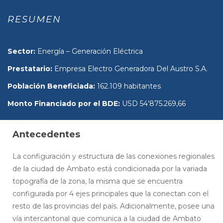
RESUMEN
Sector:
Energía – Generación Eléctrica
Prestatario:
Empresa Electro Generadora Del Austro S.A.
Población Beneficiada:
162.109 habitantes
Monto Financiado por el BDE:
USD 54’875.269,66
Antecedentes
La configuración y estructura de las conexiones regionales
de la ciudad de Ambato está condicionada por la variada
topografía de la zona, la misma que se encuentra
configurada por 4 ejes principales que la conectan con el
resto de las provincias del país. Adicionalmente, posee una
vía intercantonal que comunica a la ciudad de Ambato