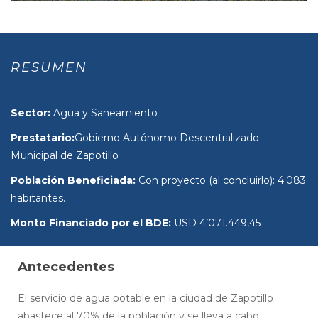
RESUMEN
Sector:
Agua y Saneamiento
Prestatario:
Gobierno Autónomo Descentralizado
Municipal de Zapotillo
Población Beneficiada:
Con proyecto (al concluirlo): 4.083
habitantes.
Monto Financiado por el BDE:
USD 4’071.449,45
Antecedentes
El servicio de agua potable en la ciudad de Zapotillo
abastece al 70% de la población y se lleva a cabo