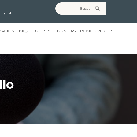
Search for:
English
MACIÓN
INQUIETUDES Y DENUNCIAS
BONOS VERDES
llo