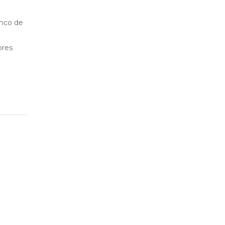
anco de
ores