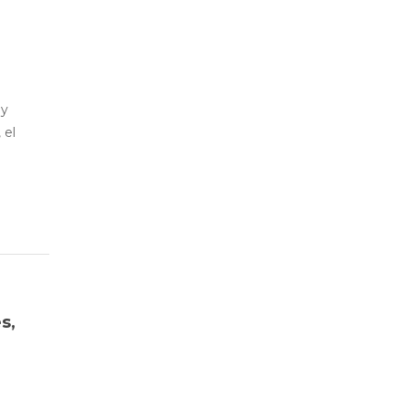
 y
 el
s,